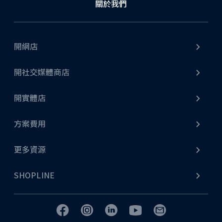
關於我們
不論是網店擴充至門市，或由門市發展網店生意，從商
品庫存、顧客訂單、會員系統等各項線上線下資料都能
完美融合，輕鬆打造全方位營運模式。
開網店
了解更多
開社交媒體商店
開實體店
方案費用
社交媒體營銷
更多資源
無論是 Facebook、Instagram、YouTube Shopping、
WhatsApp Business API，甚至 LINE，SHOPLINE 都
SHOPLINE
能提供串接服務。另外，SHOPLINE 更支援商戶進行社
交平台行銷、直播、貼文行銷等營銷策略，更設有專業
廣告團隊提供社交媒體推廣引流服務，提高顧客跨渠道
消費的轉換率！