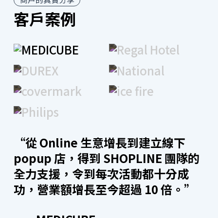
客戶案例
開店工具
全渠道整合
直播購物
“從 Online 生意增長到建立線下
SHOPLINE 能串接 Facebook、Instagram、YouTube
Shopping 進行直播。另外更設有獨立直播間功能，只
popup 店，得到 SHOPLINE 團隊的
要輸入關鍵字 +1 即可下單，做到看直播同時下單！從
全力支援，令到每次活動都十分成
開播到即時銷售成效分析，一站輕鬆處理，讓直播購物
功，營業額增長至今超過 10 倍。”
零時差。另外，SHOPLINE 廣告團隊在直播期間亦會即
時支援及解難，擴展受眾群予非固定追蹤者，為品牌爭
取最大的曝光及轉換。