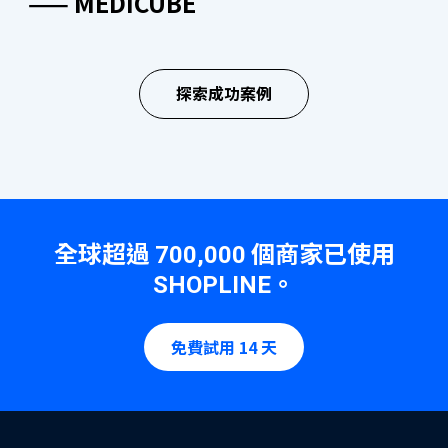
—— MEDICUBE
“SHOPLINE 的功能選擇豐富且持續優
“SHOPLINE 客戶服務團隊反應迅速，
“客戶經理能針對不同問題提供及時解
“網店使用 SHOPLINE 進行客製化，減
“在轉換到 SHOPLINE 平台期間，客戶
“我們對客服團隊主動跟進任何問題的
了解更多
化，客戶經理與技術團隊即時提供專業
隨時準備協助我們解決任何問題。團隊
答，並展現出禮貌和細心。同時，一直
低自建網站成本，同時呈現了更專業的
服務團隊協助我們了解平台每個細節，
態度印象深刻，團隊樂於助人並願意隨
支援，讓我們輕鬆管理網店，提升業務
的支持使我們的電子商務營運變得更加
提供有助於業務增長和運營的實用建
品牌形象。團隊積極提供支援以串接其
講解清晰易明。十分高興，我們能愉快
時提供幫助。”
探索成功案例
效率。”
順利和高效。”
議。”
他系統，讓我們更方便地管理網店。”
合作。”
—— PHILIPS
品牌手機應用程式
—— REGAL HOTELS
—— DUREX
—— NATIONAL GEOGRAPHIC
—— COVERMARK
—— ICE FIRE
無需編碼建立品牌手機 App，免費向顧客發送 App 通
知、最新資訊及優惠活動，提供更流暢購物體驗，提高
全球超過
個商家已使用
700,000
會員忠誠度及訂單率！
。
SHOPLINE
了解更多
免費試用 14 天
OMO 全渠道零售