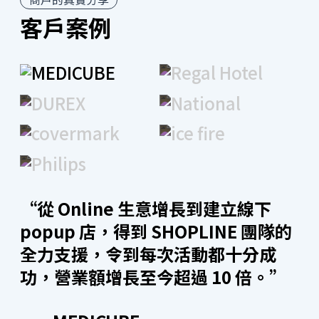
客戶案例
開店工具
全渠道整合
直播購物
“從 Online 生意增長到建立線下
SHOPLINE 能串接 Facebook、Instagram、YouTube
Shopping 進行直播。另外更設有獨立直播間功能，只
popup 店，得到 SHOPLINE 團隊的
要輸入關鍵字 +1 即可下單，做到看直播同時下單！從
全力支援，令到每次活動都十分成
開播到即時銷售成效分析，一站輕鬆處理，讓直播購物
功，營業額增長至今超過 10 倍。”
零時差。另外，SHOPLINE 廣告團隊在直播期間亦會即
時支援及解難，擴展受眾群予非固定追蹤者，為品牌爭
取最大的曝光及轉換。