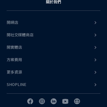
關於我們
不論是網店擴充至門市，或由門市發展網店生意，從商
品庫存、顧客訂單、會員系統等各項線上線下資料都能
完美融合，輕鬆打造全方位營運模式。
開網店
了解更多
開社交媒體商店
開實體店
方案費用
社交媒體營銷
更多資源
無論是 Facebook、Instagram、YouTube Shopping、
WhatsApp Business API，甚至 LINE，SHOPLINE 都
SHOPLINE
能提供串接服務。另外，SHOPLINE 更支援商戶進行社
交平台行銷、直播、貼文行銷等營銷策略，更設有專業
廣告團隊提供社交媒體推廣引流服務，提高顧客跨渠道
消費的轉換率！