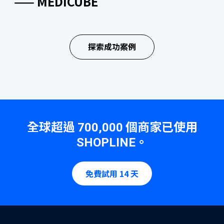
—— MEDICUBE
“SHOPLINE 的功能選擇豐富且持續優
“SHOPLINE 客戶服務團隊反應迅速，
“客戶經理能針對不同問題提供及時解
“網店使用 SHOPLINE 進行客製化，減
“在轉換到 SHOPLINE 平台期間，客戶
“我們對客服團隊主動跟進任何問題的
了解更多
化，客戶經理與技術團隊即時提供專業
隨時準備協助我們解決任何問題。團隊
答，並展現出禮貌和細心。同時，一直
低自建網站成本，同時呈現了更專業的
服務團隊協助我們了解平台每個細節，
態度印象深刻，團隊樂於助人並願意隨
支援，讓我們輕鬆管理網店，提升業務
的支持使我們的電子商務營運變得更加
提供有助於業務增長和運營的實用建
品牌形象。團隊積極提供支援以串接其
講解清晰易明。十分高興，我們能愉快
時提供幫助。”
探索成功案例
效率。”
順利和高效。”
議。”
他系統，讓我們更方便地管理網店。”
合作。”
—— PHILIPS
品牌手機應用程式
—— REGAL HOTELS
—— DUREX
—— NATIONAL GEOGRAPHIC
—— COVERMARK
—— ICE FIRE
無需編碼建立品牌手機 App，免費向顧客發送 App 通
知、最新資訊及優惠活動，提供更流暢購物體驗，提高
全球超過
個商家已使用
700,000
會員忠誠度及訂單率！
。
SHOPLINE
了解更多
免費試用 14 天
OMO 全渠道零售