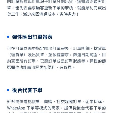
的訂單拆成母訂單與子訂單分開出貨。無需取消顧客訂
單，也免去要求顧客重新下單的麻煩，就能順利完成出
貨工作，減少來回溝通成本，省時省力！
彈性匯出訂單報表
可在訂單頁面中指定匯出訂單報表、訂單明細、撿貨單
（理貨單）及出貨單，並依據需求，篩選日期範圍、目
前頁面所有訂單、已選訂單或是訂單狀態等，彈性的篩
選欄位功能讓流程更加便利、有條理。
後台代客下單
針對提供電話接單、團購、社交媒體訂單、企業採購、
WhatsApp 下單等模式的商家，提供從後台代客下單的