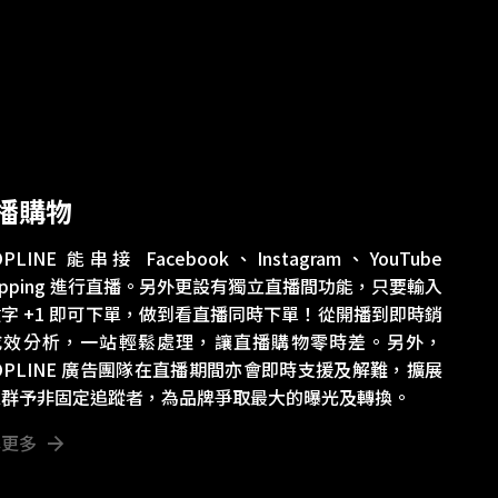
播購物
OPLINE 能串接 Facebook、Instagram、YouTube
opping 進行直播。另外更設有獨立直播間功能，只要輸入
字 +1 即可下單，做到看直播同時下單！從開播到即時銷
成效分析，一站輕鬆處理，讓直播購物零時差。另外，
OPLINE 廣告團隊在直播期間亦會即時支援及解難，擴展
眾群予非固定追蹤者，為品牌爭取最大的曝光及轉換。
解更多