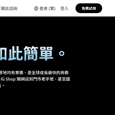
開店諮詢
香港 (繁)
登入
免費試用
如此簡單。
國等地均有業務，是全球成長最快的商務
起步、IG Shop 開網店到門市老字號、甚至國
售。