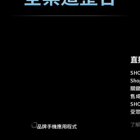
直
SH
Sh
關鍵
售
SH
受
了