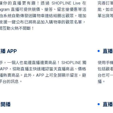
的直播更有趣！透過 SHOPLINE Live 在
完善訂
Instagram 直播可提供競價、搶答、留言搶優惠等活
能，如
由系統自動傳發送購物車連結給勝出觀眾，增加
單出貨
支援一鍵公布已將商品加入購物車的觀眾名單，
間互動火熱不間斷！
播 APP
直播
，一個人也能邊直播邊賣商品！ SHOPLINE 獨
使用手機
 APP，協助直播主快速確認當天直播商品、價格
包括觀
播熱賣商品。此外，APP 上可全屏顯示留言，避
台也可
平台的訊息。
播。
步開播
直播