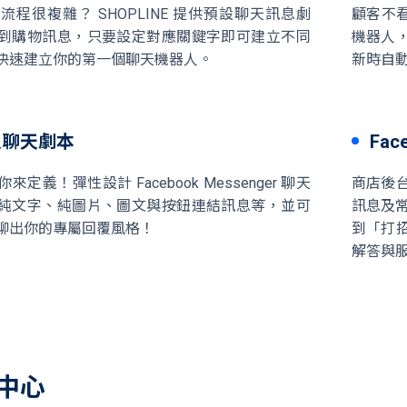
程很複雜？ SHOPLINE 提供預設聊天訊息劇
顧客不看 
到購物訊息，只要設定對應關鍵字即可建立不同
機器人
快速建立你的第一個聊天機器人。
新時自
人聊天劇本
Fa
定義！彈性設計 Facebook Messenger 聊天
商店後台直
純文字、純圖片、圖文與按鈕連結訊息等，並可
訊息及常
聊出你的專屬回覆風格！
到「打
解答與
中心