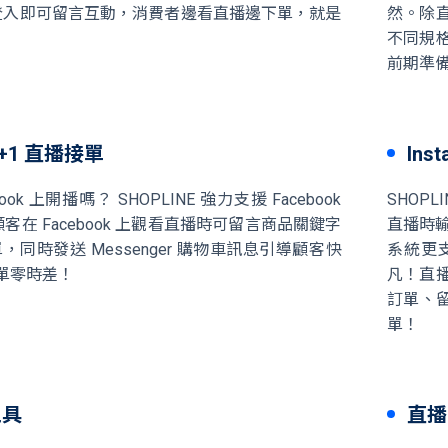
 快速登入即可留言互動，消費者邊看直播邊下單，就是
然。除
不同規
前期準
k +1 直播接單
Ins
ook 上開播嗎？ SHOPLINE 強力支援 Facebook
SHOPL
顧客在 Facebook 上觀看直播時可留言商品關鍵字
直播時輸
單，同時發送 Messenger 購物車訊息引導顧客快
系統更
單零時差！
凡！直
訂單、留
單！
工具
直播