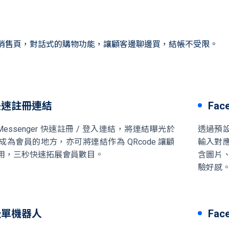
銷售頁，對話式的購物功能，讓顧客邊聊邊買，結帳不受限。
快速註冊連結
Fa
k Messenger 快速註冊 / 登入連結，將連結曝光於
透過預
為會員的地方，亦可將連結作為 QRcode 讓顧
輸入對
用，三秒快速拓展會員數目。
含圖片
驗好感
吸單機器人
Fa