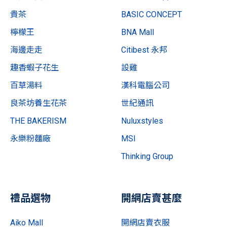
貴茶
BASIC CONCEPT
檸檬王
BNA Mall
海邊走走
Citibest 永邦
趣香蝦子花生
設雞
百草湯料
漢科電腦公司
良茶坊養生花茶
世紀通訊
THE BAKERISM
Nuluxstyles
永樂粉麵廠
MSI
Thinking Group
禮品選物
開網店賣甚麼
Aiko Mall
開網店賣衣服