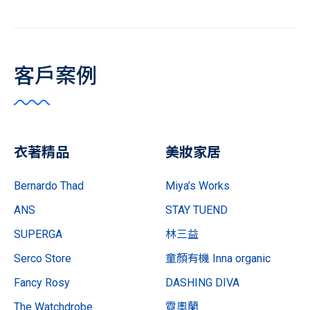
客戶案例
衣著精品
美妝家居
Bernardo Thad
Miya’s Works
ANS
STAY TUEND
SUPERGA
林三益
Serco Store
童顏有機 Inna organic
Fancy Rosy
DASHING DIVA
The Watchdrobe
霓奧蘭