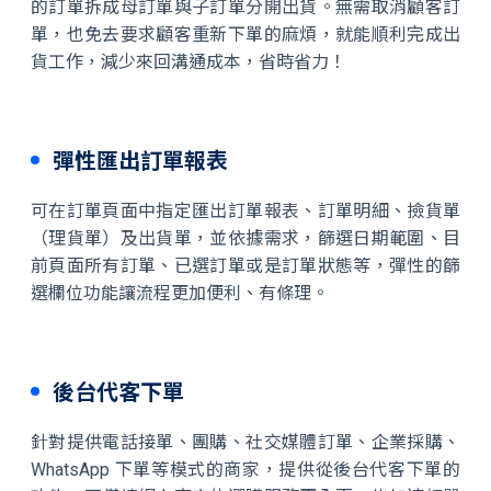
的訂單拆成母訂單與子訂單分開出貨。無需取消顧客訂
單，也免去要求顧客重新下單的麻煩，就能順利完成出
貨工作，減少來回溝通成本，省時省力！
彈性匯出訂單報表
可在訂單頁面中指定匯出訂單報表、訂單明細、撿貨單
（理貨單）及出貨單，並依據需求，篩選日期範圍、目
前頁面所有訂單、已選訂單或是訂單狀態等，彈性的篩
選欄位功能讓流程更加便利、有條理。
後台代客下單
針對提供電話接單、團購、社交媒體訂單、企業採購、
WhatsApp 下單等模式的商家，提供從後台代客下單的