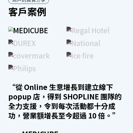
客戶案例
開店工具
全渠道整合
直播購物
“從 Online 生意增長到建立線下
SHOPLINE 能串接 Facebook、Instagram、YouTube
Shopping 進行直播。另外更設有獨立直播間功能，只
popup 店，得到 SHOPLINE 團隊的
要輸入關鍵字 +1 即可下單，做到看直播同時下單！從
全力支援，令到每次活動都十分成
開播到即時銷售成效分析，一站輕鬆處理，讓直播購物
功，營業額增長至今超過 10 倍。”
零時差。另外，SHOPLINE 廣告團隊在直播期間亦會即
時支援及解難，擴展受眾群予非固定追蹤者，為品牌爭
取最大的曝光及轉換。