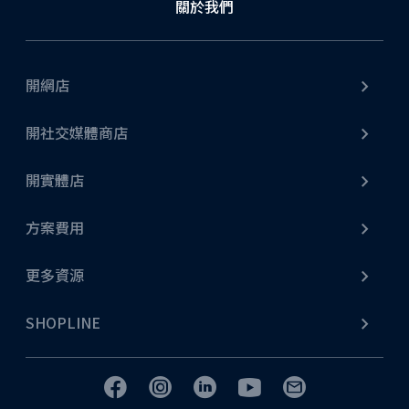
關於我們
不論是網店擴充至門市，或由門市發展網店生意，從商
品庫存、顧客訂單、會員系統等各項線上線下資料都能
完美融合，輕鬆打造全方位營運模式。
開網店
了解更多
開社交媒體商店
開實體店
方案費用
社交媒體營銷
更多資源
無論是 Facebook、Instagram、YouTube Shopping、
WhatsApp Business API，甚至 LINE，SHOPLINE 都
SHOPLINE
能提供串接服務。另外，SHOPLINE 更支援商戶進行社
交平台行銷、直播、貼文行銷等營銷策略，更設有專業
廣告團隊提供社交媒體推廣引流服務，提高顧客跨渠道
消費的轉換率！