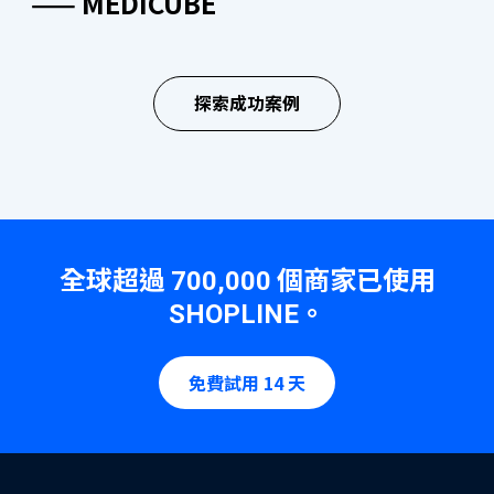
—— MEDICUBE
“SHOPLINE 的功能選擇豐富且持續優
“SHOPLINE 客戶服務團隊反應迅速，
“客戶經理能針對不同問題提供及時解
“網店使用 SHOPLINE 進行客製化，減
“在轉換到 SHOPLINE 平台期間，客戶
“我們對客服團隊主動跟進任何問題的
了解更多
化，客戶經理與技術團隊即時提供專業
隨時準備協助我們解決任何問題。團隊
答，並展現出禮貌和細心。同時，一直
低自建網站成本，同時呈現了更專業的
服務團隊協助我們了解平台每個細節，
態度印象深刻，團隊樂於助人並願意隨
支援，讓我們輕鬆管理網店，提升業務
的支持使我們的電子商務營運變得更加
提供有助於業務增長和運營的實用建
品牌形象。團隊積極提供支援以串接其
講解清晰易明。十分高興，我們能愉快
時提供幫助。”
探索成功案例
效率。”
順利和高效。”
議。”
他系統，讓我們更方便地管理網店。”
合作。”
—— PHILIPS
品牌手機應用程式
—— REGAL HOTELS
—— DUREX
—— NATIONAL GEOGRAPHIC
—— COVERMARK
—— ICE FIRE
無需編碼建立品牌手機 App，免費向顧客發送 App 通
知、最新資訊及優惠活動，提供更流暢購物體驗，提高
全球超過
個商家已使用
700,000
會員忠誠度及訂單率！
。
SHOPLINE
了解更多
免費試用 14 天
OMO 全渠道零售