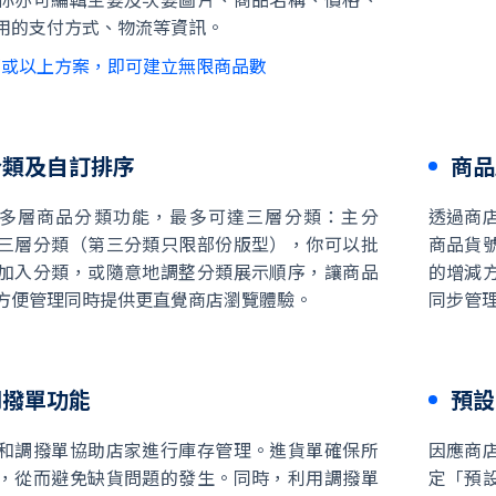
你亦可編輯主要及次要圖片、商品名稱、價格、
用的支付方式、物流等資訊。
商或以上方案，即可建立無限商品數
分類及自訂排序
商品
E 提供多層商品分類功能，最多可達三層分類：主分
透過商
三層分類（第三分類只限部份版型），你可以批
商品貨
加入分類，或隨意地調整分類展示順序，讓商品
的增減
方便管理同時提供更直覺商店瀏覽體驗。
同步管
調撥單功能
預設
和調撥單協助店家進行庫存管理。進貨單確保所
因應商
，從而避免缺貨問題的發生。同時，利用調撥單
定「預