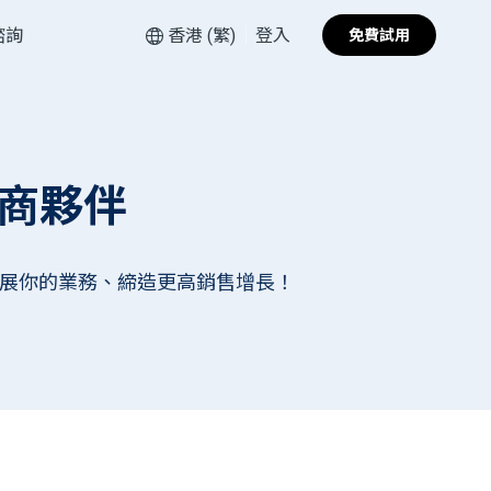
諮詢
香港 (繁)
登入
免費試用
商夥伴
，擴展你的業務、締造更高銷售增長！