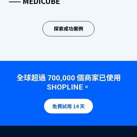
—— MEDICUBE
“SHOPLINE 的功能選擇豐富且持續優
“SHOPLINE 客戶服務團隊反應迅速，
“客戶經理能針對不同問題提供及時解
“網店使用 SHOPLINE 進行客製化，減
“在轉換到 SHOPLINE 平台期間，客戶
“我們對客服團隊主動跟進任何問題的
了解更多
化，客戶經理與技術團隊即時提供專業
隨時準備協助我們解決任何問題。團隊
答，並展現出禮貌和細心。同時，一直
低自建網站成本，同時呈現了更專業的
服務團隊協助我們了解平台每個細節，
態度印象深刻，團隊樂於助人並願意隨
支援，讓我們輕鬆管理網店，提升業務
的支持使我們的電子商務營運變得更加
提供有助於業務增長和運營的實用建
品牌形象。團隊積極提供支援以串接其
講解清晰易明。十分高興，我們能愉快
時提供幫助。”
探索成功案例
效率。”
順利和高效。”
議。”
他系統，讓我們更方便地管理網店。”
合作。”
—— PHILIPS
品牌手機應用程式
—— REGAL HOTELS
—— DUREX
—— NATIONAL GEOGRAPHIC
—— COVERMARK
—— ICE FIRE
無需編碼建立品牌手機 App，免費向顧客發送 App 通
知、最新資訊及優惠活動，提供更流暢購物體驗，提高
全球超過
個商家已使用
700,000
會員忠誠度及訂單率！
。
SHOPLINE
了解更多
免費試用 14 天
OMO 全渠道零售