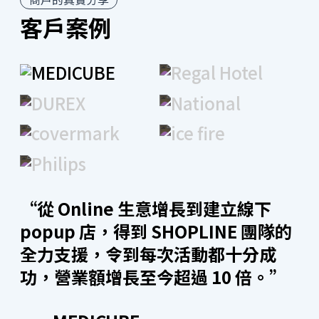
客戶案例
開店工具
全渠道整合
直播購物
“從 Online 生意增長到建立線下
SHOPLINE 能串接 Facebook、Instagram、YouTube
Shopping 進行直播。另外更設有獨立直播間功能，只
popup 店，得到 SHOPLINE 團隊的
要輸入關鍵字 +1 即可下單，做到看直播同時下單！從
全力支援，令到每次活動都十分成
開播到即時銷售成效分析，一站輕鬆處理，讓直播購物
功，營業額增長至今超過 10 倍。”
零時差。另外，SHOPLINE 廣告團隊在直播期間亦會即
時支援及解難，擴展受眾群予非固定追蹤者，為品牌爭
取最大的曝光及轉換。