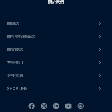
關於我們
不論是網店擴充至門市，或由門市發展網店生意，從商
品庫存、顧客訂單、會員系統等各項線上線下資料都能
完美融合，輕鬆打造全方位營運模式。
開網店
了解更多
開社交媒體商店
開實體店
方案費用
社交媒體營銷
更多資源
無論是 Facebook、Instagram、YouTube Shopping、
WhatsApp Business API，甚至 LINE，SHOPLINE 都
SHOPLINE
能提供串接服務。另外，SHOPLINE 更支援商戶進行社
交平台行銷、直播、貼文行銷等營銷策略，更設有專業
廣告團隊提供社交媒體推廣引流服務，提高顧客跨渠道
消費的轉換率！