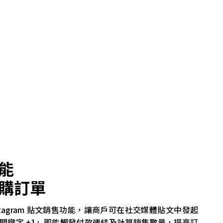
能
購訂單
 Instagram 貼文銷售功能，讓商戶可在社交媒體貼文中發起
關鍵字 +1」即能觸發付款連結及計算銷售數量，提高訂