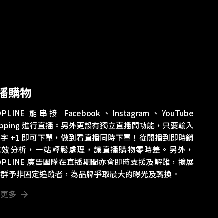
播購物
OPLINE 能串接 Facebook、Instagram、YouTube
opping 進行直播。另外更設有獨立直播間功能，只要輸入
字 +1 即可下單，做到看直播同時下單！從開播到即時銷
成效分析，一站輕鬆處理，讓直播購物零時差。另外，
OPLINE 廣告團隊在直播期間亦會即時支援及解難，擴展
眾群予非固定追蹤者，為品牌爭取最大的曝光及轉換。
解更多