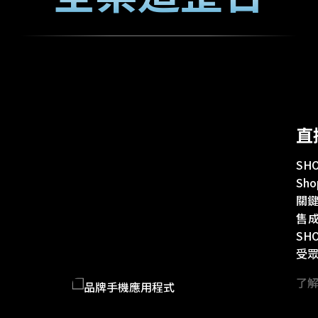
直
SH
Sh
關鍵
售
SH
受
了