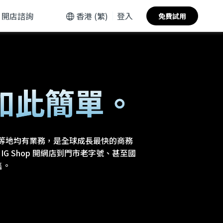
開店諮詢
香港 (繁)
登入
免費試用
如此簡單。
國等地均有業務，是全球成長最快的商務
起步、IG Shop 開網店到門市老字號、甚至國
售。