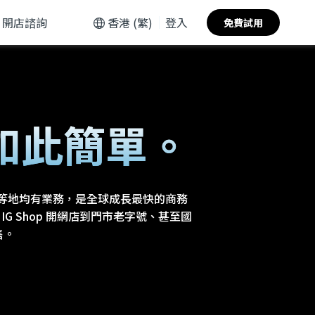
開店諮詢
香港 (繁)
登入
免費試用
如此簡單。
國等地均有業務，是全球成長最快的商務
起步、IG Shop 開網店到門市老字號、甚至國
售。