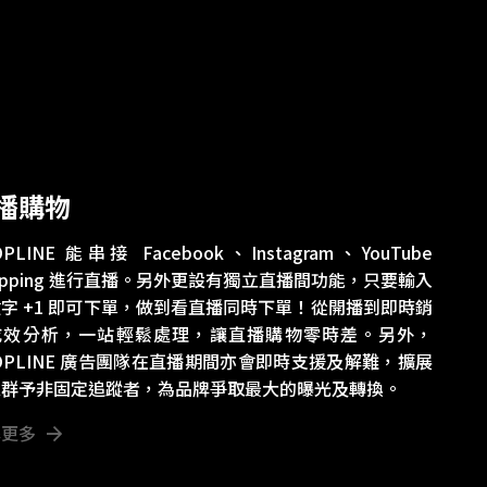
播購物
OPLINE 能串接 Facebook、Instagram、YouTube
opping 進行直播。另外更設有獨立直播間功能，只要輸入
字 +1 即可下單，做到看直播同時下單！從開播到即時銷
成效分析，一站輕鬆處理，讓直播購物零時差。另外，
OPLINE 廣告團隊在直播期間亦會即時支援及解難，擴展
眾群予非固定追蹤者，為品牌爭取最大的曝光及轉換。
解更多