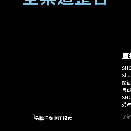
直
SH
Sh
關鍵
售
SH
受
了