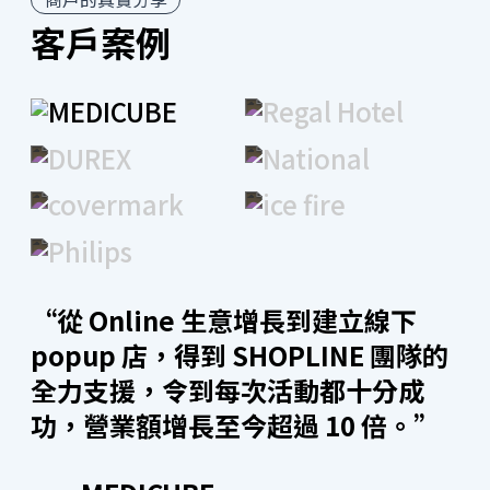
客戶案例
開店工具
全渠道整合
直播購物
“從 Online 生意增長到建立線下
SHOPLINE 能串接 Facebook、Instagram、YouTube
Shopping 進行直播。另外更設有獨立直播間功能，只
popup 店，得到 SHOPLINE 團隊的
要輸入關鍵字 +1 即可下單，做到看直播同時下單！從
全力支援，令到每次活動都十分成
開播到即時銷售成效分析，一站輕鬆處理，讓直播購物
功，營業額增長至今超過 10 倍。”
零時差。另外，SHOPLINE 廣告團隊在直播期間亦會即
時支援及解難，擴展受眾群予非固定追蹤者，為品牌爭
取最大的曝光及轉換。