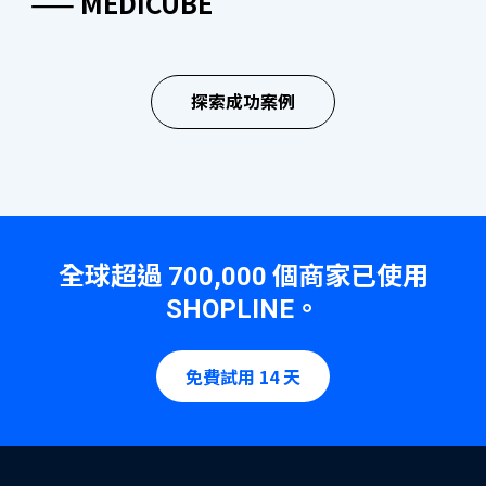
—— MEDICUBE
“SHOPLINE 的功能選擇豐富且持續優
“SHOPLINE 客戶服務團隊反應迅速，
“客戶經理能針對不同問題提供及時解
“網店使用 SHOPLINE 進行客製化，減
“在轉換到 SHOPLINE 平台期間，客戶
“我們對客服團隊主動跟進任何問題的
了解更多
化，客戶經理與技術團隊即時提供專業
隨時準備協助我們解決任何問題。團隊
答，並展現出禮貌和細心。同時，一直
低自建網站成本，同時呈現了更專業的
服務團隊協助我們了解平台每個細節，
態度印象深刻，團隊樂於助人並願意隨
支援，讓我們輕鬆管理網店，提升業務
的支持使我們的電子商務營運變得更加
提供有助於業務增長和運營的實用建
品牌形象。團隊積極提供支援以串接其
講解清晰易明。十分高興，我們能愉快
時提供幫助。”
探索成功案例
效率。”
順利和高效。”
議。”
他系統，讓我們更方便地管理網店。”
合作。”
—— PHILIPS
品牌手機應用程式
—— REGAL HOTELS
—— DUREX
—— NATIONAL GEOGRAPHIC
—— COVERMARK
—— ICE FIRE
無需編碼建立品牌手機 App，免費向顧客發送 App 通
知、最新資訊及優惠活動，提供更流暢購物體驗，提高
全球超過
個商家已使用
700,000
會員忠誠度及訂單率！
。
SHOPLINE
了解更多
免費試用 14 天
OMO 全渠道零售