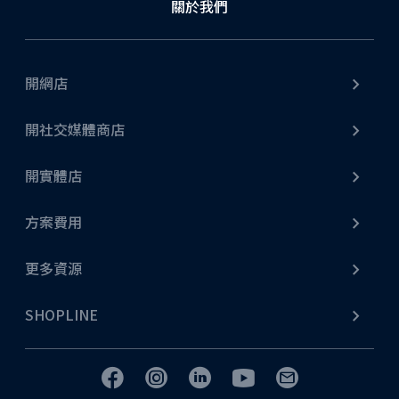
關於我們
不論是網店擴充至門市，或由門市發展網店生意，從商
品庫存、顧客訂單、會員系統等各項線上線下資料都能
完美融合，輕鬆打造全方位營運模式。
開網店
了解更多
開社交媒體商店
開實體店
方案費用
社交媒體營銷
更多資源
無論是 Facebook、Instagram、YouTube Shopping、
WhatsApp Business API，甚至 LINE，SHOPLINE 都
SHOPLINE
能提供串接服務。另外，SHOPLINE 更支援商戶進行社
交平台行銷、直播、貼文行銷等營銷策略，更設有專業
廣告團隊提供社交媒體推廣引流服務，提高顧客跨渠道
消費的轉換率！