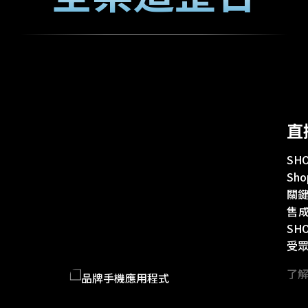
直
SH
Sh
關鍵
售
SH
受
了