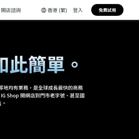
開店諮詢
香港 (繁)
登入
免費試用
如此簡單。
國等地均有業務，是全球成長最快的商務
起步、IG Shop 開網店到門市老字號、甚至國
售。