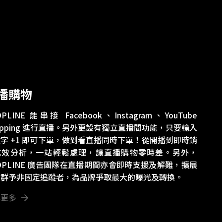
播購物
OPLINE 能串接 Facebook、Instagram、YouTube
opping 進行直播。另外更設有獨立直播間功能，只要輸入
字 +1 即可下單，做到看直播同時下單！從開播到即時銷
成效分析，一站輕鬆處理，讓直播購物零時差。另外，
OPLINE 廣告團隊在直播期間亦會即時支援及解難，擴展
眾群予非固定追蹤者，為品牌爭取最大的曝光及轉換。
解更多