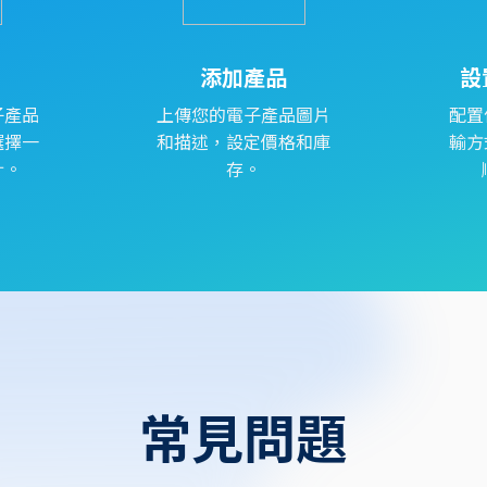
添加產品
設
子產品
上傳您的電子產品圖片
配置
選擇一
和描述，設定價格和庫
輸方
計。
存。
常見問題