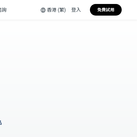
諮詢
香港 (繁)
登入
免費試用